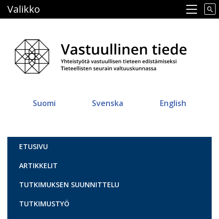
Hyppää
Valikko
Main navigation
pääsisältöön
Suomi
Svenska
English
Vastuullinen tiede
ETUSIVU
ARTIKKELIT
TUTKIMUKSEN SUUNNITTELU
TUTKIMUSTYÖ