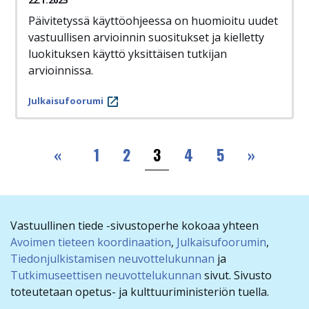
22.1.2025
Päivitetyssä käyttöohjeessa on huomioitu uudet
vastuullisen arvioinnin suositukset ja kielletty
luokituksen käyttö yksittäisen tutkijan
arvioinnissa.
Julkaisufoorumi
Sivutus
Ensimmäinen
Viimeine
«
1
2
3
4
5
»
Vastuullinen tiede -sivustoperhe kokoaa yhteen
Avoimen tieteen koordinaation
,
Julkaisufoorumin
,
Tiedonjulkistamisen neuvottelukunnan
ja
Tutkimuseettisen neuvottelukunnan
sivut. Sivusto
toteutetaan opetus- ja kulttuuriministeriön tuella.