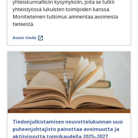
yhteiskunnallisiin kysymyksiin, joita se tutkii
yhteistyössä lukuisten toimijoiden kanssa.
Monitieteinen tutkimus ammentaa avoimesta
tieteestä.
Avoin tiede
Tiedonjulkistamisen neuvottelukunnan uusi
puheenjohtajisto painottaa avoimuutta ja
aktiivisuutta toimikaudella 2025–2027