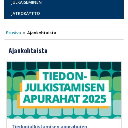
JULKAISEMINEN
JATKOKÄYTTÖ
Etusivu
Ajankohtaista
Ajankohtaista
Tiedonjulkistamisen apurahojen