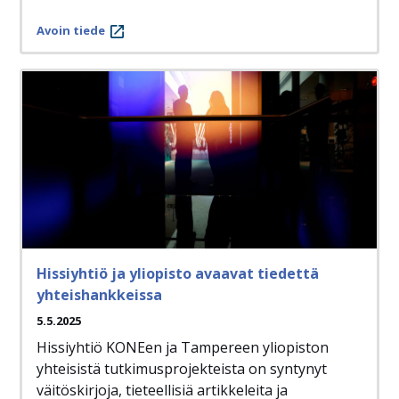
Avoin tiede
Hissiyhtiö ja yliopisto avaavat tiedettä
yhteishankkeissa
5.5.2025
Hissiyhtiö KONEen ja Tampereen yliopiston
yhteisistä tutkimusprojekteista on syntynyt
väitöskirjoja, tieteellisiä artikkeleita ja