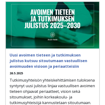
Uusi avoimen tieteen ja tutkimuksen
julistus kutsuu sitoutumaan vastuullisen
avoimuuden visioon ja periaatteisiin
26.5.2025
Tutkimusyhteisön yhteiskehittämisen tuloksena
syntynyt uusi julistus linjaa vastuullisen avoimen
tieteen ohjaavat periaatteet, vision sekä
sitoumukset, joihin korkeakoulu- ja
tutkimusyhteisöjä kannustetaan sitoutumaan.