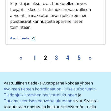
kirjoittajamaksut ovat houkutelleet myös
huijarit liikkeelle. Tutkimuksen vastuullinen
arviointi ja maksuton avoin julkaiseminen
poistaisivat kannusteita epärehelliseen
toimintaan.
Avoin tiede
Sivutus
Ensimmäinen
Viimeine
«
1
2
3
4
5
»
Vastuullinen tiede -sivustoperhe kokoaa yhteen
Avoimen tieteen koordinaation
,
Julkaisufoorumin
,
Tiedonjulkistamisen neuvottelukunnan
ja
Tutkimuseettisen neuvottelukunnan
sivut. Sivusto
toteutetaan opetus- ja kulttuuriministeriön tuella.