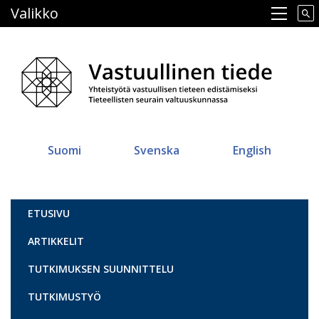
Hyppää
Valikko
Main navigation
pääsisältöön
Suomi
Svenska
English
Vastuullinen tiede
ETUSIVU
ARTIKKELIT
TUTKIMUKSEN SUUNNITTELU
TUTKIMUSTYÖ