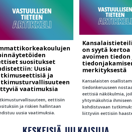
Kansalaistieteili
mmattikorkeakoulujen
on syytä kertoa
pinnäytetöiden
avoimen tiedon 
ttiset suositukset
tiedonjakamise
distettiin: Uusia
merkityksestä
utkimuseettisiä ja
utkimusturvallisuuteen
Kansalaisten osallista
tiedonkeruuseen nostaa
ittyviä vaatimuksia
eettisiä näkökulmia, joi
tkimusturvallisuuteen, eettisiin
yhtymäkohtia ihmiseen
situksiin ja riskien hallintaan
kohdistuvaan tutkimuk
hdistuu uusia vaatimuksia.
liittyviin eettisiin haaste
KESKEISIÄ JULKAISUJA