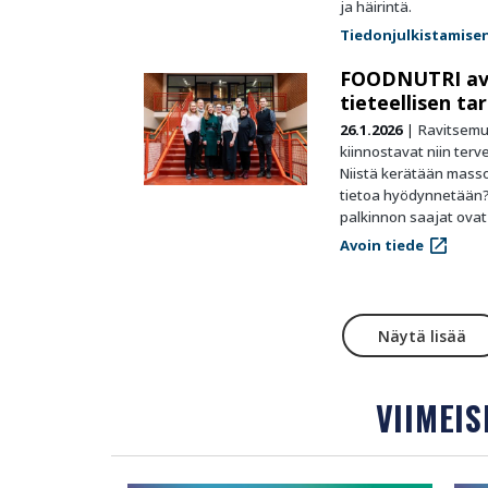
ja häirintä.
Tiedonjulkistamise
FOODNUTRI ava
tieteellisen ta
26.1.2026
Ravitsemu
kiinnostavat niin ter
Niistä kerätään masso
tietoa hyödynnetään?
palkinnon saajat ovat
Avoin tiede
Näytä lisää
VIIMEI