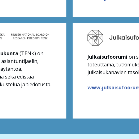
lukunta
(TENK) on
Julkaisufoorumi
on s
 asiantuntijaelin,
toteuttama, tutkimuks
käytäntöä,
julkaisukanavien taso
iä sekä edistää
ustelua ja tiedotusta.
www.julkaisufoorumi