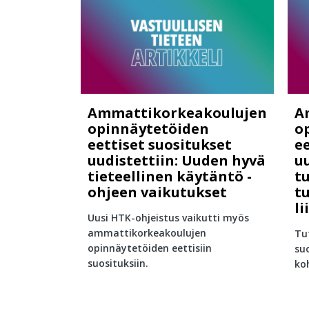
Ammattikorkeakoulujen
A
opinnäytetöiden
o
eettiset suositukset
ee
uudistettiin: Uuden hyvä
uu
tieteellinen käytäntö -
t
ohjeen vaikutukset
t
li
Uusi HTK-ohjeistus vaikutti myös
ammattikorkeakoulujen
Tu
opinnäytetöiden eettisiin
suo
suosituksiin.
ko