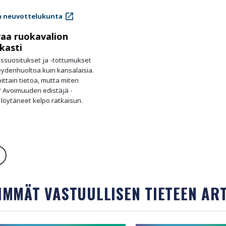
n neuvottelukunta
a ruokavalion
rkasti
ssuositukset ja -tottumukset
veydenhuoltoa kuin kansalaisia.
ittain tietoa, mutta miten
 Avoimuuden edistäjä -
 löytäneet kelpo ratkaisun.
SIMMÄT VASTUULLISEN TIETEEN ART