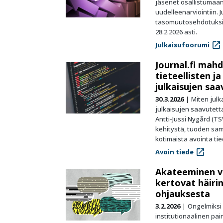
jäsenet osallistumaan
uudelleenarviointiin. 
tasomuutosehdotuksia
28.2.2026 asti.
Julkaisufoorumi
Journal.fi mah
tieteellisten j
julkaisujen sa
30.3.2026
Miten julk
julkaisujen saavutet
Antti-Jussi Nygård (T
kehitystä, tuoden sama
kotimaista avointa ti
Avoin tiede
Akateeminen va
kertovat häiri
ohjauksesta
3.2.2026
Ongelmiksi 
institutionaalinen pa