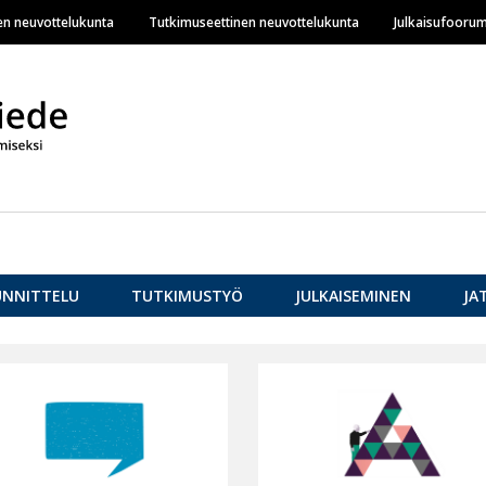
Hyppää
en neuvottelukunta
Tutkimuseettinen neuvottelukunta
Julkaisufoorum
pääsisältöön
UNNITTELU
TUTKIMUSTYÖ
JULKAISEMINEN
JA