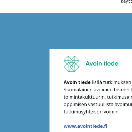
käytt
Content
markup
Avoin tiede
lisää tutkimuksen
Suomalainen avoimen tieteen k
toimintakulttuurin, tutkimusain
oppimisen vastuullista avoimu
tutkimusyhteisön voimin
.
www.avointiede.fi