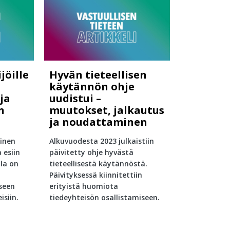
jöille
Hyvän tieteellisen
käytännön ohje
ja
uudistui –
n
muutokset, jalkautus
ja noudattaminen
minen
Alkuvuodesta 2023 julkaistiin
 esiin
päivitetty ohje hyvästä
lla on
tieteellisestä käytännöstä.
Päivityksessä kiinnitettiin
seen
erityistä huomiota
isiin.
tiedeyhteisön osallistamiseen.