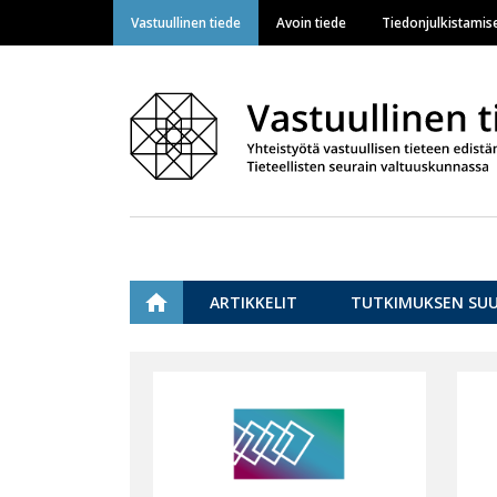
Vastuullinen tiede
Avoin tiede
Tiedonjulkistamis
Main navigation
ETUSIVU
ARTIKKELIT
TUTKIMUKSEN SU
Vastuullinen tiede
Content
markup