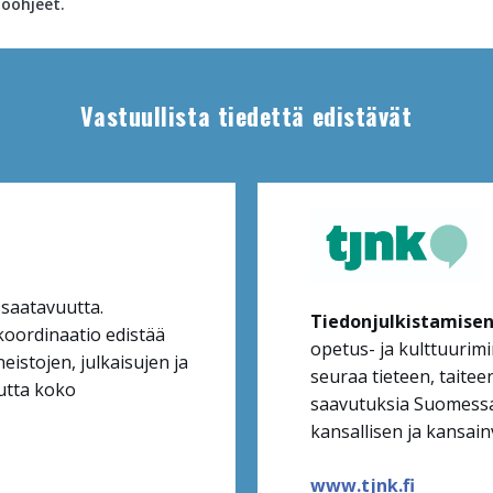
öohjeet.
Vastuullista tiedettä edistävät
 saatavuutta.
Tiedonjulkistamise
oordinaatio edistää
opetus- ja kulttuurimi
eistojen, julkaisujen ja
seuraa tieteen, taiteen
utta koko
saavutuksia Suomessa
kansallisen ja kansain
www.tjnk.fi