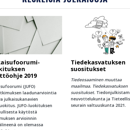
kaisufoorumi-
Tiedekasvatuksen
kituksen
suositukset
ttöohje 2019
Tiedeosaaminen muuttaa
maailmaa. Tiedekasvatuksen
isufoorumi (JUFO)
suositukset.
Tiedonjulkistam
tkimuksen laadunarviointia
neuvottelukunta ja Tieteelli
a julkaisukanavien
seurain valtuuskunta 2021.
uokitus. JUFO-luokituksen
ullisesta käytöstä
muksen arvioinnin
älineenä on olemassa