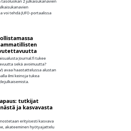
 tasoluokan 2 julkaisukanavien
Julkaisukanavien
 voi tehdä JUFO-portaalissa
dollistamassa
a ammatillisten
avutettavuutta
aisualusta Journal.fi tukee
tavuutta sekä avoimuutta?
SV) avaa haastattelussa alustan
lla ilmi keinoja tukea
edejulkaisemista.
paus: tutkijat
nnästä ja kasvavasta
nostetaan erityisesti kasvava
ine, akateeminen hyötyajattelu