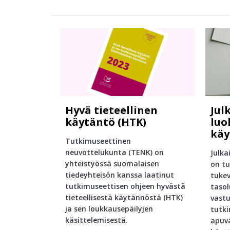
Hyvä tieteellinen
Jul
käytäntö (HTK)
luo
käy
Tutkimuseettinen
neuvottelukunta (TENK) on
Julka
yhteistyössä suomalaisen
on tu
tiedeyhteisön kanssa laatinut
tukev
tutkimuseettisen ohjeen hyvästä
tasol
tieteellisestä käytännöstä (HTK)
vastu
ja sen loukkausepäilyjen
tutki
käsittelemisestä.
apuv