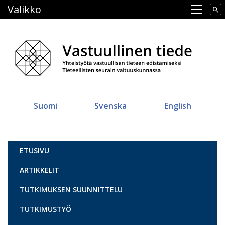
Hyppää
Valikko
Main navigation
pääsisältöön
Suomi
Svenska
English
Vastuullinen tiede
ETUSIVU
ARTIKKELIT
TUTKIMUKSEN SUUNNITTELU
TUTKIMUSTYÖ