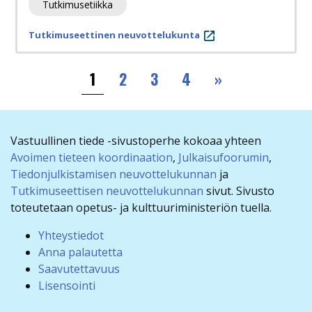
Tutkimusetiikka
Tutkimuseettinen neuvottelukunta
Sivutus
››
1
2
3
4
»
Vastuullinen tiede -sivustoperhe kokoaa yhteen
Avoimen tieteen koordinaation
,
Julkaisufoorumin
,
Tiedonjulkistamisen neuvottelukunnan
ja
Tutkimuseettisen neuvottelukunnan
sivut. Sivusto
toteutetaan opetus- ja kulttuuriministeriön tuella.
Yhteystiedot
Anna palautetta
Saavutettavuus
Lisensointi