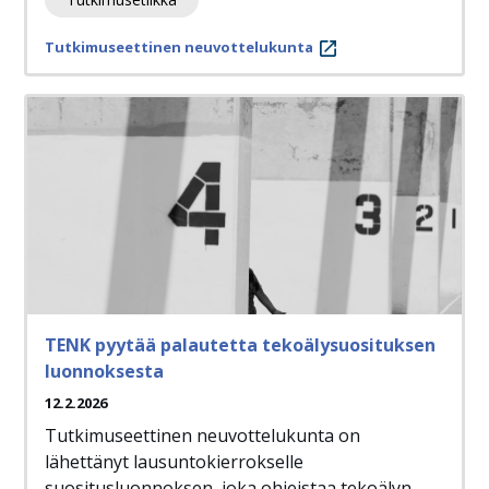
Tutkimuseettinen neuvottelukunta
TENK pyytää palautetta tekoälysuosituksen
luonnoksesta
12.2.2026
Tutkimuseettinen neuvottelukunta on
lähettänyt lausuntokierrokselle
suositusluonnoksen, joka ohjeistaa tekoälyn