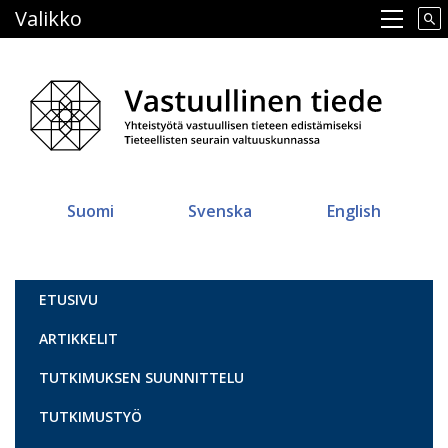
Hyppää
Valikko
Main navigation
pääsisältöön
Suomi
Svenska
English
Vastuullinen tiede
ETUSIVU
ARTIKKELIT
TUTKIMUKSEN SUUNNITTELU
TUTKIMUSTYÖ