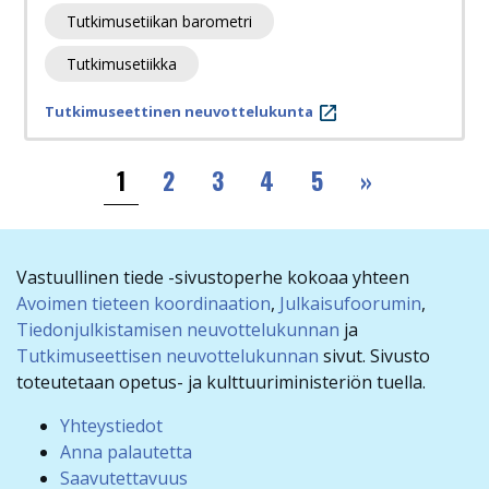
Tutkimusetiikan barometri
Tutkimusetiikka
Tutkimuseettinen neuvottelukunta
Sivutus
››
1
2
3
4
5
»
Vastuullinen tiede -sivustoperhe kokoaa yhteen
Avoimen tieteen koordinaation
,
Julkaisufoorumin
,
Tiedonjulkistamisen neuvottelukunnan
ja
Tutkimuseettisen neuvottelukunnan
sivut. Sivusto
toteutetaan opetus- ja kulttuuriministeriön tuella.
Yhteystiedot
Anna palautetta
Saavutettavuus