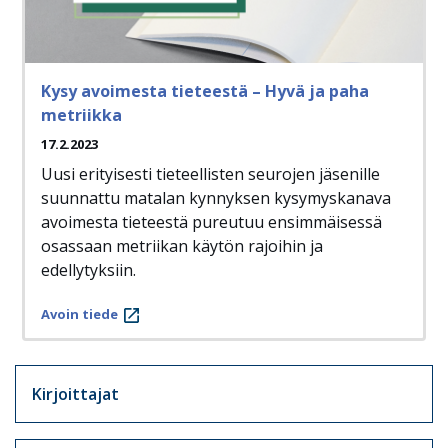
Kysy avoimesta tieteestä – Hyvä ja paha
metriikka
17.2.2023
Uusi erityisesti tieteellisten seurojen jäsenille
suunnattu matalan kynnyksen kysymyskanava
avoimesta tieteestä pureutuu ensimmäisessä
osassaan metriikan käytön rajoihin ja
edellytyksiin.
Avoin tiede
Artikkelit sivuvalikko
Kirjoittajat