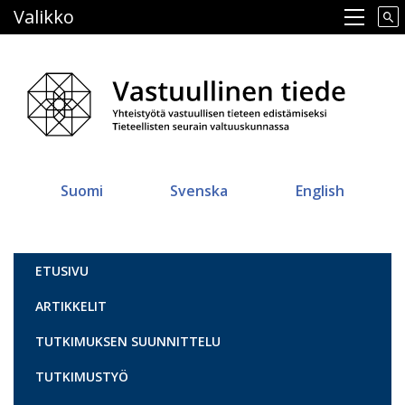
Hyppää
Valikko
Main navigation
pääsisältöön
Suomi
Svenska
English
Vastuullinen tiede
ETUSIVU
ARTIKKELIT
TUTKIMUKSEN SUUNNITTELU
TUTKIMUSTYÖ