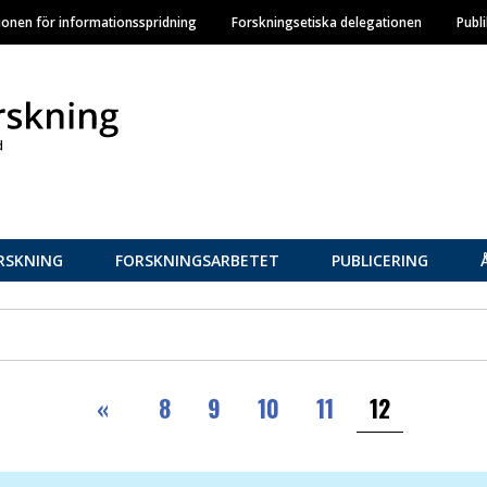
Hoppa
ionen för informationsspridning
Forskningsetiska delegationen
Publ
till
huvudinnehåll
RSKNING
FORSKNINGSARBETET
PUBLICERING
Första
«
8
9
10
11
12