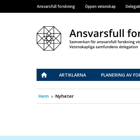
Ansvarsfull forskning
Öppen vetenskap
Delegat
Main navigation
Vastuullinen tiede
ETUSIVU
ARTIKLARNA
PLANERING AV FO
Hem
Nyheter
Paginering