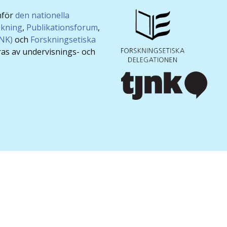
nför
den nationella
skning
,
Publikationsforum
,
JNK)
och
Forskningsetiska
ras av undervisnings- och