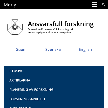
Hoppa
Meny
Main navigation
till
huvudinnehåll
Suomi
Svenska
English
Vastuullinen tiede
ETUSIVU
ARTIKLARNA
PLANERING AV FORSKNING
FORSKNINGSARBETET